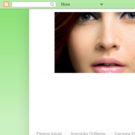
Página Inicial
Inscrição Oriflame
Carreira O