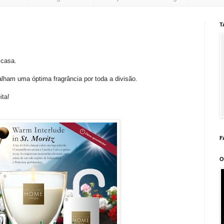
T
 casa.
lham uma óptima fragrância por toda a divisão.
ita!
F
O