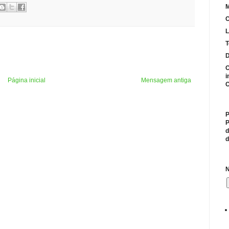
M
C
L
T
D
O
i
Página inicial
Mensagem antiga
O
P
P
d
d
N