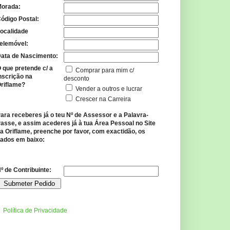
orada:
ódigo Postal:
ocalidade
elemóvel:
ata de Nascimento:
 que pretende c/ a
Comprar para mim c/
nscrição na
desconto
riflame?
Vender a outros e lucrar
Crescer na Carreira
ara receberes já o teu Nº de Assessor e a Palavra-
asse, e assim acederes já à tua Área Pessoal no Site
a Oriflame, preenche por favor, com exactidão, os
ados em baixo:
º de Contribuinte:
Política de Privacidade