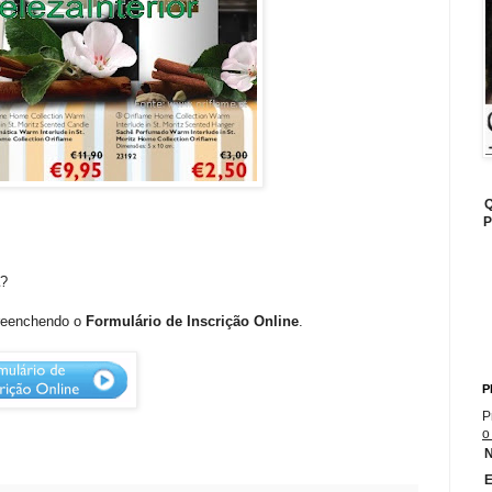
Q
P
?
preenchendo o
Formulário de Inscrição Online
.
P
P
o
E