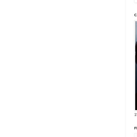
C
1
F